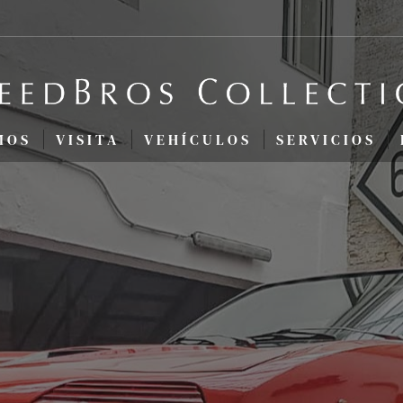
MOS
VISITA
VEHÍCULOS
SERVICIOS