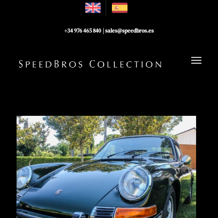
+34 976 465 840
|
sales@speedbros.es