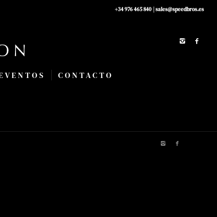
+34 976 465 840
|
sales@speedbros.es
EVENTOS
CONTACTO