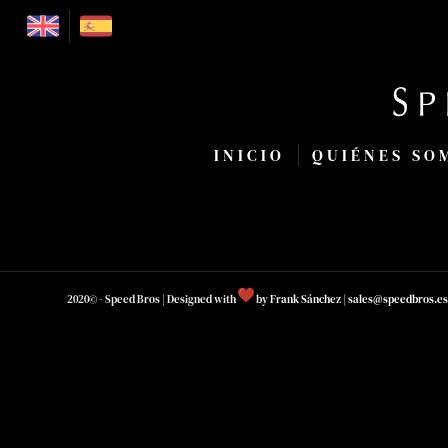
INICIO
QUIÉNES SO
2020© - Speed Bros | Designed with
by
Frank Sánchez
|
sales@speedbros.es