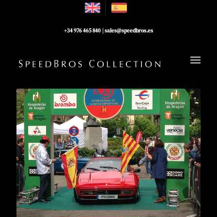
+34 976 465 840
|
sales@speedbros.es