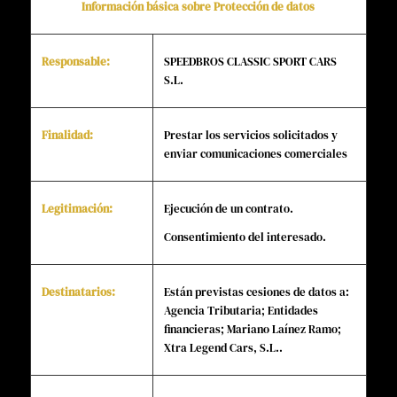
Información básica sobre Protección de datos
Responsable:
SPEEDBROS CLASSIC SPORT CARS
S.L.
Finalidad:
Prestar los servicios solicitados y
enviar comunicaciones comerciales
Legitimación:
Ejecución de un contrato.
Consentimiento del interesado.
Destinatarios:
Están previstas cesiones de datos a:
Agencia Tributaria; Entidades
financieras; Mariano Laínez Ramo;
Xtra Legend Cars, S.L..