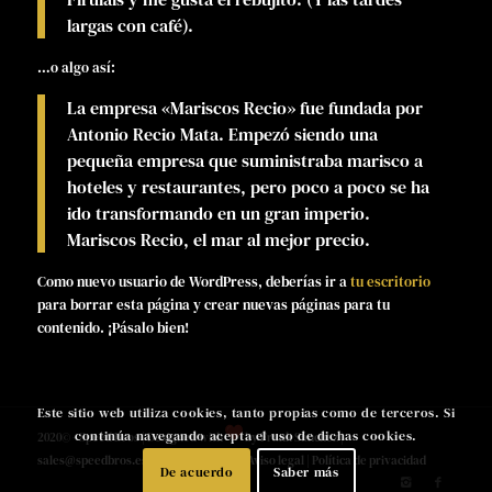
largas con café).
…o algo así:
La empresa «Mariscos Recio» fue fundada por
Antonio Recio Mata. Empezó siendo una
pequeña empresa que suministraba marisco a
hoteles y restaurantes, pero poco a poco se ha
ido transformando en un gran imperio.
Mariscos Recio, el mar al mejor precio.
Como nuevo usuario de WordPress, deberías ir a
tu escritorio
para borrar esta página y crear nuevas páginas para tu
contenido. ¡Pásalo bien!
Este sitio web utiliza cookies, tanto propias como de terceros. Si
continúa navegando acepta el uso de dichas cookies.
2020© - Speed Bros | Designed with
by
Frank Sánchez
|
sales@speedbros.es
|
+34 976 465 840
|
Aviso legal
|
Política de privacidad
De acuerdo
Saber más