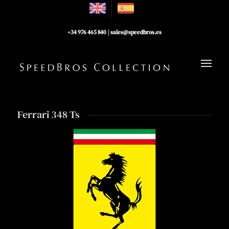
+34 976 465 840
|
sales@speedbros.es
Ferrari 348 Ts