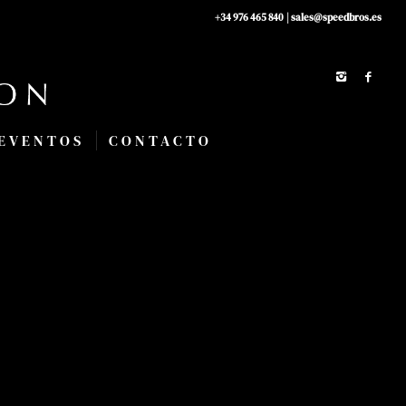
+34 976 465 840
|
sales@speedbros.es
EVENTOS
CONTACTO