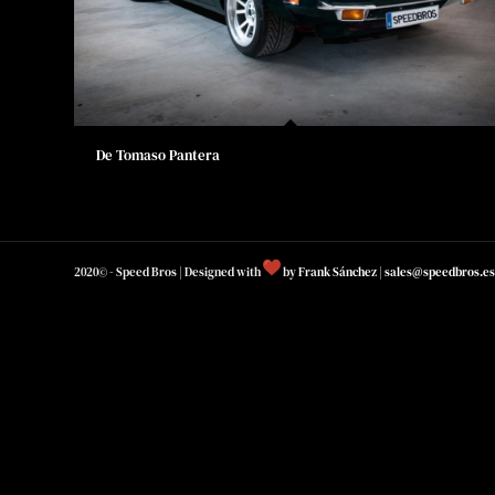
De Tomaso Pantera
2020© - Speed Bros | Designed with
by
Frank Sánchez
|
sales@speedbros.es