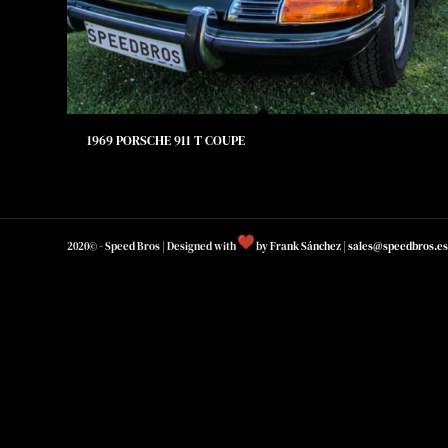
1969 PORSCHE 911 T COUPE
2020© - Speed Bros | Designed with
by
Frank Sánchez
|
sales@speedbros.es