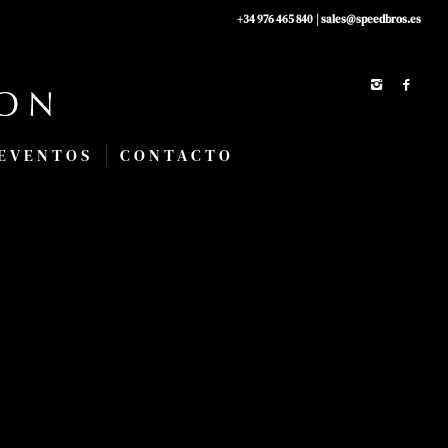
+34 976 465 840
|
sales@speedbros.es
EVENTOS
CONTACTO