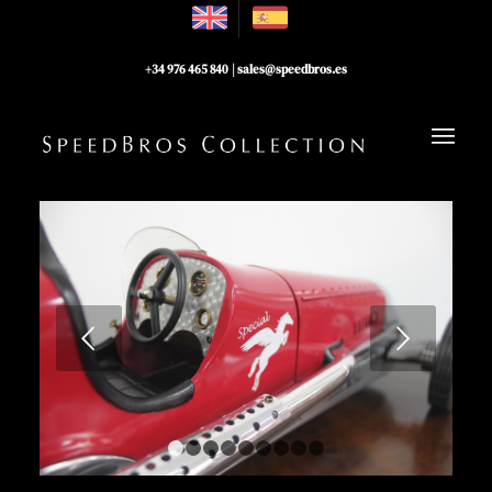
+34 976 465 840
|
sales@speedbros.es
Posterior
1
2
3
4
5
6
7
8
9