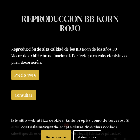
REPRODUCCION BB KORN
ROJO
Reproducción de alta calidad de los BB Korn de los años 30.
Motor de exhibición no funcional. Perfecto para coleccionistas o
para decoración.
Precio 490 €
Consultar
Este sitio web utiliza cookies, tanto propias como de terceros. Si
continúa navegando acepta el uso de dichas cookies.
2020© - Speed Bros | Designed with
by
Frank Sánchez
|
sales@speedbros.es
|
+34 976 465 840
|
Aviso legal
|
Política de privacidad
De acuerdo
Saber más